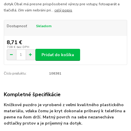
dotyk.Obal má presne prispôsobené výrezy pre vstupy, fotoaparát a
tlačidlá, čím vám nebráni pri...
celý popis
Dostupnosť
Skladom
8,71 €
7,08 €
bez DPH
Pridať do košíka
Číslo produktu:
106361
Kompletné špecifikácie
Knižkové puzdro je vyrobené z veľmi kvalitného plastického
materiálu, vďaka čomu je kryt dokonale priľnavý k telefónu a
pevne na ňom drží. Matný povrch na sebe nezanecháva
odtlačky prstov a je príjemný na dotyk.