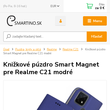
0
ks
(Po-Pia, 8-16 hod.)
EUR
za
0 €
Menu
Hľadať
Úvod
Puzdra, kryty a sklá
Realme
Realme C21
Knižkové púzdro
Smart Magnet pre Realme C21 modré
Knižkové púzdro Smart Magnet
pre Realme C21 modré