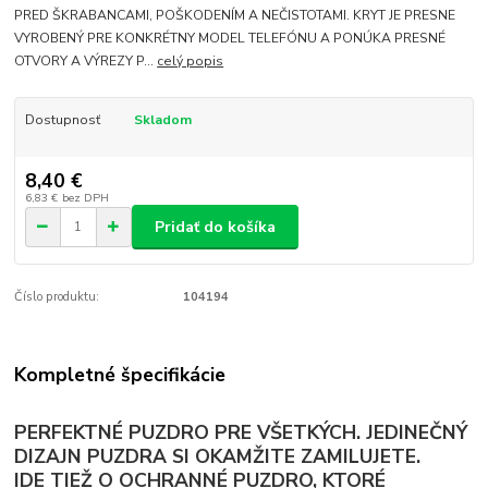
PRED ŠKRABANCAMI, POŠKODENÍM A NEČISTOTAMI. KRYT JE PRESNE
VYROBENÝ PRE KONKRÉTNY MODEL TELEFÓNU A PONÚKA PRESNÉ
OTVORY A VÝREZY P...
celý popis
Dostupnosť
Skladom
8,40 €
6,83 €
bez DPH
Pridať do košíka
Číslo produktu:
104194
Kompletné špecifikácie
PERFEKTNÉ PUZDRO PRE VŠETKÝCH. JEDINEČNÝ
DIZAJN PUZDRA SI OKAMŽITE ZAMILUJETE.
IDE TIEŽ O OCHRANNÉ PUZDRO, KTORÉ