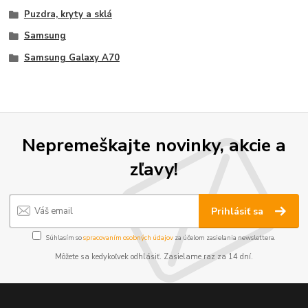
Puzdra, kryty a sklá
Samsung
Samsung Galaxy A70
Nepremeškajte novinky, akcie a
zľavy!
Prihlásiť sa
Súhlasím so
spracovaním osobných údajov
za účelom zasielania newslettera.
Môžete sa kedykoľvek odhlásiť. Zasielame raz za 14 dní.