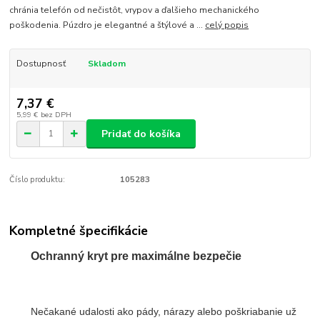
chránia telefón od nečistôt, vrypov a ďalšieho mechanického
poškodenia. Púzdro je elegantné a štýlové a ...
celý popis
Dostupnosť
Skladom
7,37 €
5,99 €
bez DPH
Pridať do košíka
Číslo produktu:
105283
Kompletné špecifikácie
Ochranný kryt pre maximálne bezpečie
Nečakané udalosti ako pády, nárazy alebo poškriabanie už