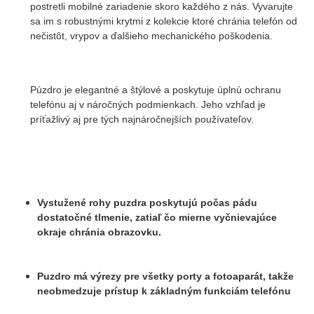
postretli mobilné zariadenie skoro každého z nás. Vyvarujte
sa im s robustnými krytmi z kolekcie ktoré chránia telefón od
nečistôt, vrypov a ďalšieho mechanického poškodenia.
Púzdro je elegantné a štýlové a poskytuje úplnú ochranu
telefónu aj v náročných podmienkach. Jeho vzhľad je
príťažlivý aj pre tých najnáročnejších používateľov.
Vystužené rohy puzdra poskytujú počas pádu
dostatočné tlmenie, zatiaľ čo mierne vyčnievajúce
okraje chránia obrazovku.
Puzdro má výrezy pre všetky porty a fotoaparát, takže
neobmedzuje prístup k základným funkciám telefónu