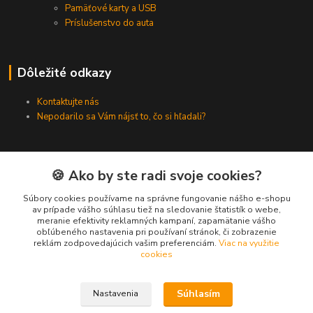
Pamäťové karty a USB
Príslušenstvo do auta
Dôležité odkazy
Kontaktujte nás
Nepodarilo sa Vám nájsť to, čo si hľadali?
Kontakty
🍪 Ako by ste radi svoje cookies?
Súbory cookies používame na správne fungovanie nášho e-shopu
Zákaznícka podpora SMARTINO.sk
av prípade vášho súhlasu tiež na sledovanie štatistík o webe,
(Po-Pia, 8-16 hod.)
meranie efektivity reklamných kampaní, zapamätanie vášho
obľúbeného nastavenia pri používaní stránok, či zobrazenie
reklám zodpovedajúcich vašim preferenciám.
Viac na využitie
info@smartino.sk
cookies
Súhlasím
Nastavenia