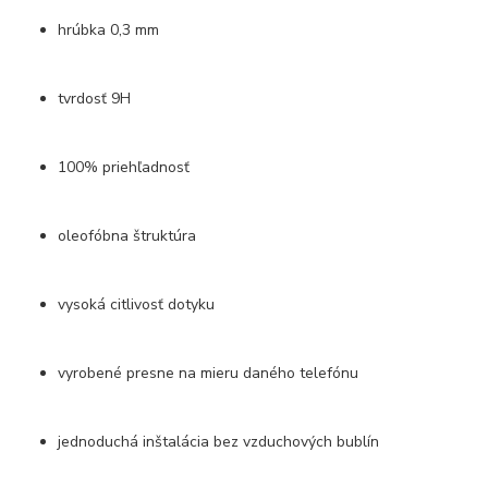
hrúbka 0,3 mm
tvrdosť 9H
100% priehľadnosť
oleofóbna štruktúra
vysoká citlivosť dotyku
vyrobené presne na mieru daného telefónu
jednoduchá inštalácia bez vzduchových bublín