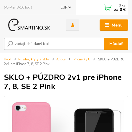
0
ks
(Po-Pia, 8-16 hod.)
EUR
za
0 €
Menu
Hľadať
Úvod
Puzdra, kryty a sklá
Apple
iPhone 7 / 8
SKLO + PÚZDRO
2v1 pre iPhone 7, 8, SE 2 Pink
SKLO + PÚZDRO 2v1 pre iPhone
7, 8, SE 2 Pink