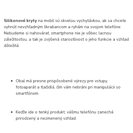
Silikonové kryty
na mobil sú skvelou vychytávkou, ak sa chcete
vyhnúť nevzhľadným škrabancom a ryhám na svojom telefóne.
Nebudeme si nahovárať, smartphone nie je vôbec lacnou
záležitosťou, a tak je zvýšená starostlivosť o jeho funkcie a vzhľad
dôležitá.
Obal má presne prispôsobené výrezy pre vstupy,
fotoaparát a tlačidlá, čím vám nebráni pri manipulácii so
smartfónom.
Keďže ide o tenký produkt, vášmu telefónu zanechá
prirodzený a nezmenený vzhľad.