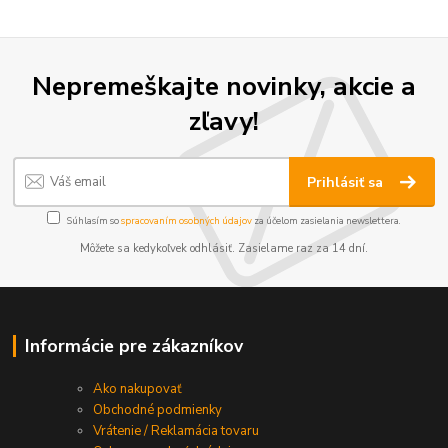
Nepremeškajte novinky, akcie a
zľavy!
Prihlásiť sa
Súhlasím so
spracovaním osobných údajov
za účelom zasielania newslettera.
Môžete sa kedykoľvek odhlásiť. Zasielame raz za 14 dní.
Informácie pre zákazníkov
Ako nakupovať
Obchodné podmienky
Vrátenie / Reklamácia tovaru