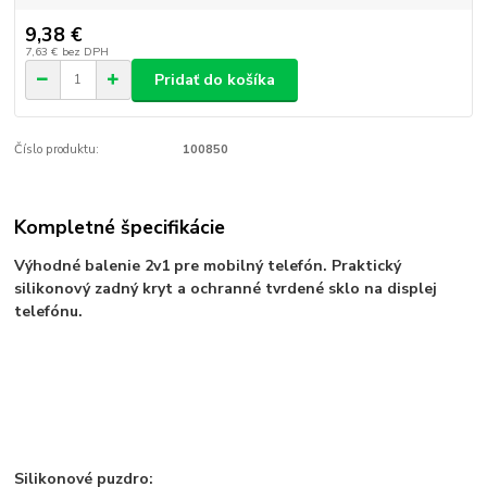
9,38 €
7,63 €
bez DPH
Pridať do košíka
Číslo produktu:
100850
Kompletné špecifikácie
Výhodné balenie 2v1 pre mobilný telefón. Praktický
silikonový zadný kryt a ochranné tvrdené sklo na displej
telefónu.
Silikonové puzdro: