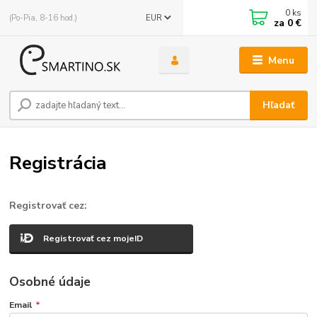
0
ks
(Po-Pia, 8-16 hod.)
EUR
za
0 €
Menu
Hľadať
Registrácia
Registrovať cez:
Registrovať cez mojeID
Osobné údaje
Email
*