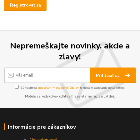
Registrovať sa
Nepremeškajte novinky, akcie a
zľavy!
Prihlásiť sa
Súhlasím so
spracovaním osobných údajov
za účelom zasielania newslettera.
Môžete sa kedykoľvek odhlásiť. Zasielame raz za 14 dní.
Informácie pre zákazníkov