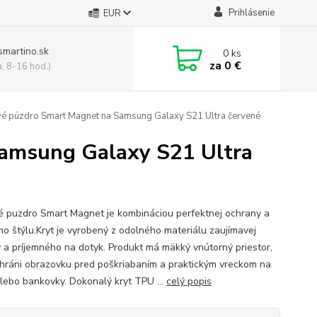
Prihlásenie
EUR
smartino.sk
0
ks
za
0 €
a, 8-16 hod.)
é púzdro Smart Magnet na Samsung Galaxy S21 Ultra červené
amsung Galaxy S21 Ultra
é puzdro Smart Magnet je kombináciou perfektnej ochrany a
ho štýlu.Kryt je vyrobený z odolného materiálu zaujímavej
y a príjemného na dotyk. Produkt má mäkký vnútorný priestor,
chráni obrazovku pred poškriabaním a praktickým vreckom na
alebo bankovky. Dokonalý kryt TPU ...
celý popis