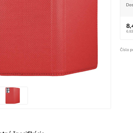
Dos
8,
6,83
Číslo p