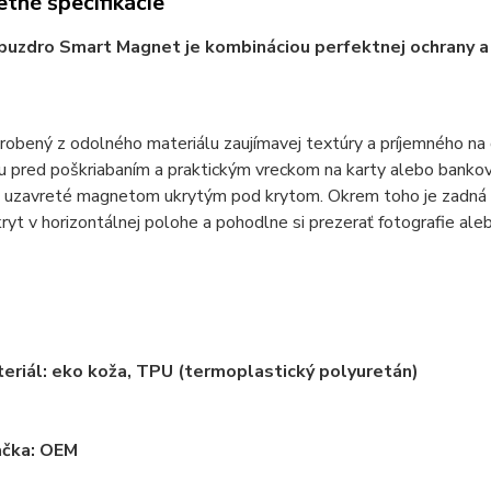
tné špecifikácie
puzdro Smart Magnet je kombináciou perfektnej ochrany a 
yrobený z odolného materiálu zaujímavej textúry a príjemného na
 pred poškriabaním a praktickým vreckom na karty alebo bankovk
e uzavreté magnetom ukrytým pod krytom. Okrem toho je zadná 
kryt v horizontálnej polohe a pohodlne si prezerať fotografie ale
eriál: eko koža, TPU (termoplastický polyuretán)
ačka: OEM