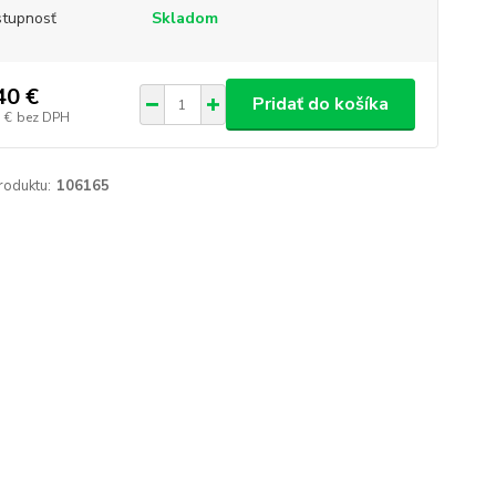
tupnosť
Skladom
40 €
Pridať do košíka
 €
bez DPH
roduktu:
106165