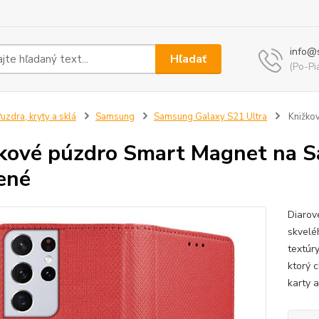
info@
Hľadať
(Po-Pi
uzdra, kryty a sklá
Samsung
Samsung Galaxy S21 Ultra
Knižkov
kové púzdro Smart Magnet na S
ené
Diarov
skvelé
textúr
ktorý 
karty 