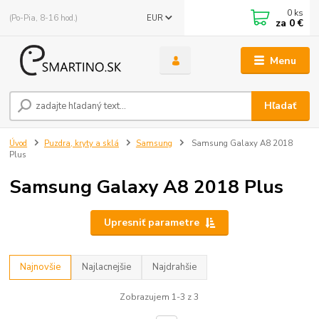
0
ks
(Po-Pia, 8-16 hod.)
EUR
za
0 €
Menu
Hľadať
Úvod
Puzdra, kryty a sklá
Samsung
Samsung Galaxy A8 2018
Plus
Samsung Galaxy A8 2018 Plus
Upresniť parametre
Najnovšie
Najlacnejšie
Najdrahšie
Zobrazujem 1-3 z 3