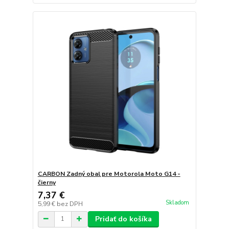
CARBON Zadný obal pre Motorola Moto G14 -
čierny
7,37 €
Skladom
5,99 €
bez DPH
Pridať do košíka