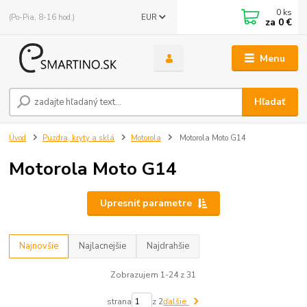
0
ks
(Po-Pia, 8-16 hod.)
EUR
za
0 €
Menu
Hľadať
Úvod
Puzdra, kryty a sklá
Motorola
Motorola Moto G14
Motorola Moto G14
Upresniť parametre
Najnovšie
Najlacnejšie
Najdrahšie
Zobrazujem 1-24 z 31
strana
z 2
ďalšie