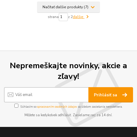
Načítať ďalšie produkty (7)
strana
z 2
ďalšie
Nepremeškajte novinky, akcie a
zľavy!
Prihlásiť sa
Súhlasím so
spracovaním osobných údajov
za účelom zasielania newslettera.
Môžete sa kedykoľvek odhlásiť. Zasielame raz za 14 dní.