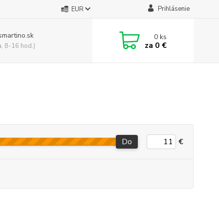
Prihlásenie
EUR
smartino.sk
0
ks
za
0 €
a, 8-16 hod.)
Do
€