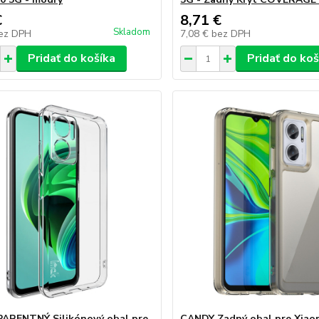
€
8,71 €
Skladom
ez DPH
7,08 €
bez DPH
Pridať do košíka
Pridať do koš
ARENTNÝ Silikónový obal pre
CANDY Zadný obal pre Xiao