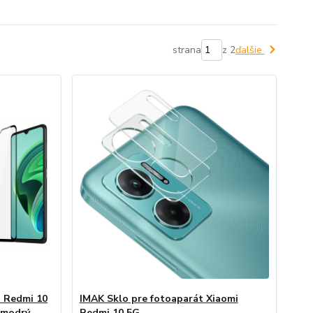
strana
z 2
ďalšie
i Redmi 10
IMAK Sklo pre fotoaparát Xiaomi
 modrý
Redmi 10 5G