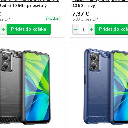
Redmi 10 5G - priesvitný
10 5G - sivý
€
7,37 €
Skladom
ez DPH
5,99 €
bez DPH
Pridať do košíka
Pridať do koš