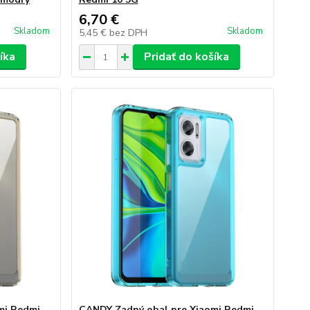
6,70 €
Skladom
Skladom
5,45 €
bez DPH
íka
Pridať do košíka
mi Redmi
CANDY Zadný obal pre Xiaomi Redmi