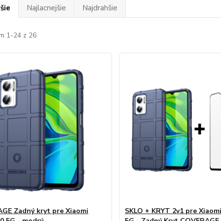
šie
Najlacnejšie
Najdrahšie
m 1-24 z 26
E Zadný kryt pre Xiaomi
SKLO + KRYT 2v1 pre Xiaom
0 5G - modrý
5G - Zadný Kryt COVERAGE