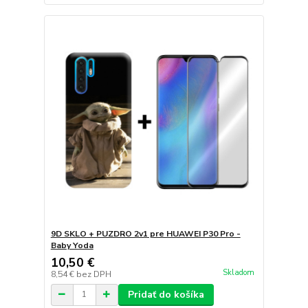
9D SKLO + PUZDRO 2v1 pre HUAWEI P30 Pro -
Baby Yoda
10,50 €
Skladom
8,54 €
bez DPH
Pridať do košíka