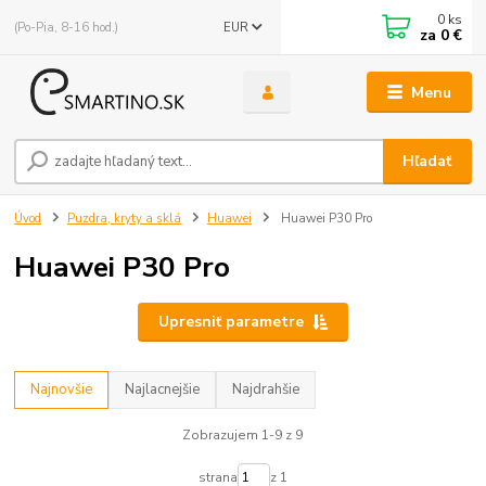
0
ks
(Po-Pia, 8-16 hod.)
EUR
za
0 €
Menu
Hľadať
Úvod
Puzdra, kryty a sklá
Huawei
Huawei P30 Pro
Huawei P30 Pro
Upresniť parametre
Najnovšie
Najlacnejšie
Najdrahšie
Zobrazujem 1-9 z 9
strana
z 1