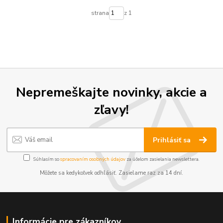
strana
z 1
Nepremeškajte novinky, akcie a
zľavy!
Prihlásiť sa
Súhlasím so
spracovaním osobných údajov
za účelom zasielania newslettera.
Môžete sa kedykoľvek odhlásiť. Zasielame raz za 14 dní.
Informácie pre zákazníkov