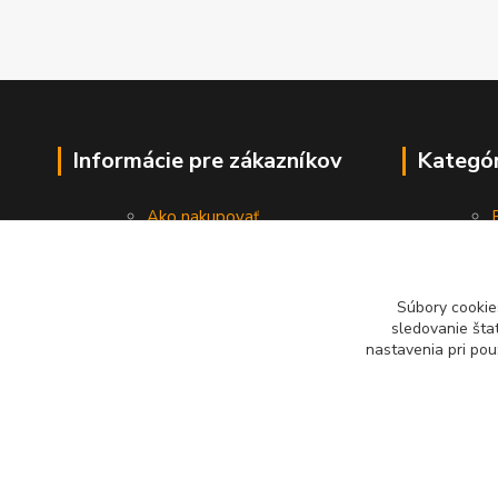
Informácie pre zákazníkov
Kategór
Ako nakupovať
Obchodné podmienky
Vrátenie / Reklamácia tovaru
Ochrana osobných údajov
Súbory cookie
Kontakty
sledovanie šta
nastavenia pri pou