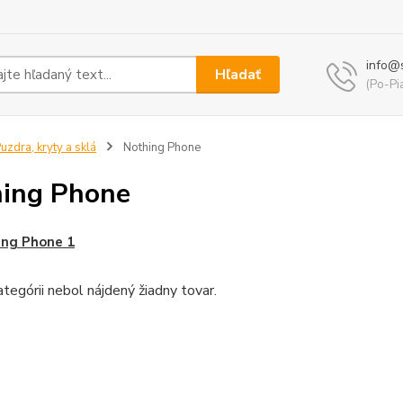
info@
Hľadať
(Po-Pi
uzdra, kryty a sklá
Nothing Phone
ing Phone
ing Phone 1
ategórii nebol nájdený žiadny tovar.