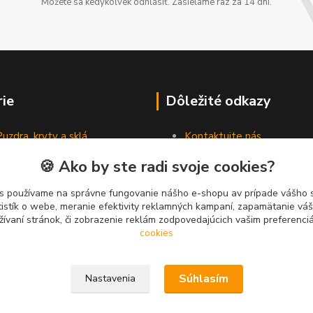
Môžete sa kedykoľvek odhlásiť. Zasielame raz za 14 dní.
ie
Dôležité odkazy
Puzdra, kryty a sklá
Kontaktujte nás
Slúchadlá
Nepodarilo sa Vám nájsť to,
🍪 Ako by ste radi svoje cookies?
Nabíjačky a káble
hľadali?
Pamäťové karty a USB
s používame na správne fungovanie nášho e-shopu av prípade vášho s
Príslušenstvo do auta
tistík o webe, meranie efektivity reklamných kampaní, zapamätanie v
žívaní stránok, či zobrazenie reklám zodpovedajúcich vašim preferenc
cookies
Súhlasím
Nastavenia