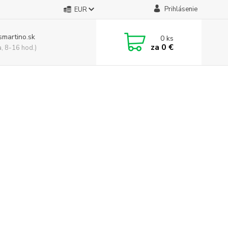
Prihlásenie
EUR
smartino.sk
0
ks
za
0 €
a, 8-16 hod.)