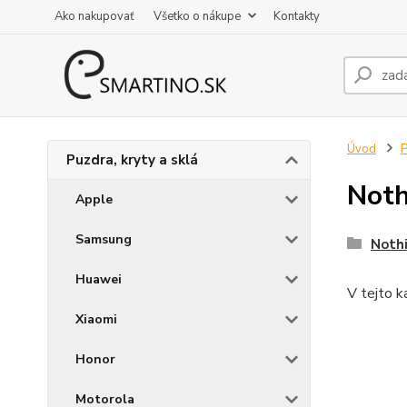
Ako nakupovať
Všetko o nákupe
Kontakty
Úvod
P
Puzdra, kryty a sklá
Noth
Apple
Samsung
Noth
Huawei
V tejto k
Xiaomi
Honor
Motorola