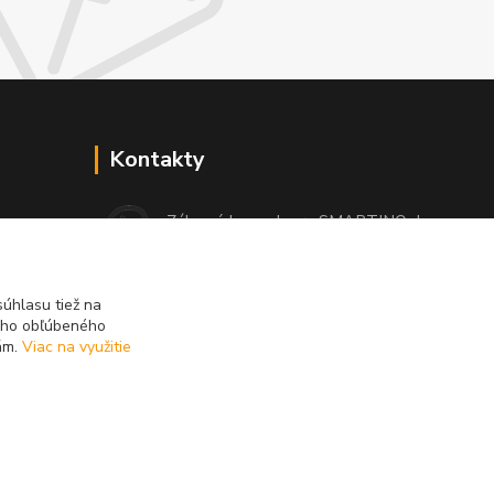
Kontakty
Zákaznícka podpora SMARTINO.sk
 čo si
(Po-Pia, 8-16 hod.)
info@smartino.sk
úhlasu tiež na
ášho obľúbeného
iám.
Viac na využitie