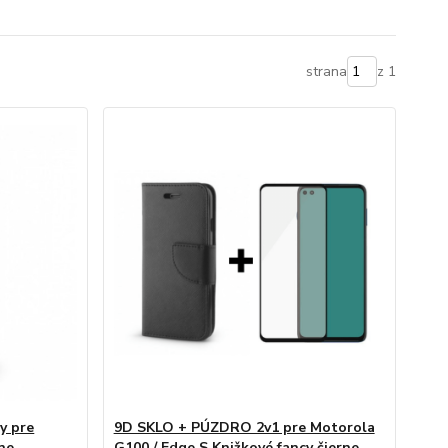
strana
z 1
y pre
9D SKLO + PÚZDRO 2v1 pre Motorola
ne
G100 / Edge S Knižkové fancy čierne