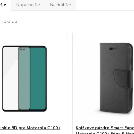
šie
Najlacnejšie
Najdrahšie
m 1-3 z 3
 sklo 9D pre Motorola G100 /
Knižkové púzdro Smart Fanc
Motorola G100 / Edge S čier