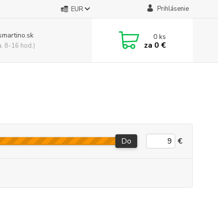
Prihlásenie
EUR
smartino.sk
0
ks
za
0 €
a, 8-16 hod.)
Do
€