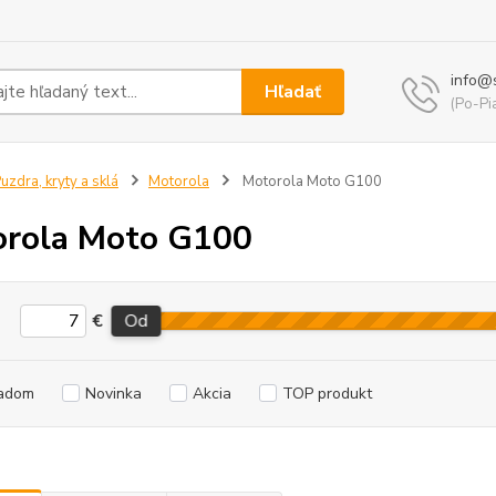
info@
Hľadať
(Po-Pi
uzdra, kryty a sklá
Motorola
Motorola Moto G100
rola Moto G100
€
Od
adom
Novinka
Akcia
TOP produkt