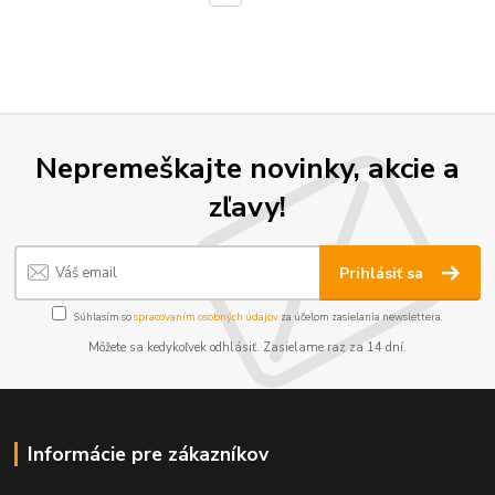
Nepremeškajte novinky, akcie a
zľavy!
Prihlásiť sa
Súhlasím so
spracovaním osobných údajov
za účelom zasielania newslettera.
Môžete sa kedykoľvek odhlásiť. Zasielame raz za 14 dní.
Informácie pre zákazníkov