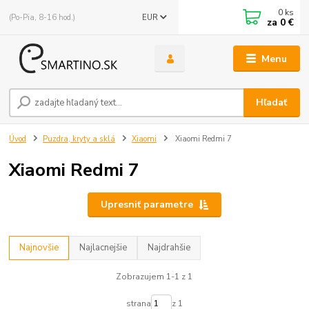
0
ks
(Po-Pia, 8-16 hod.)
EUR
za
0 €
Menu
Hľadať
Úvod
Puzdra, kryty a sklá
Xiaomi
Xiaomi Redmi 7
Xiaomi Redmi 7
Upresniť parametre
Najnovšie
Najlacnejšie
Najdrahšie
Zobrazujem 1-1 z 1
strana
z 1