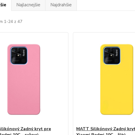
šie
Najlacnejšie
Najdrahšie
m 1-24 z 47
likónový Zadný kryt pre
MATT Silikónový Zadný kryt
Redmi 10C - ružový
Xiaomi Redmi 10C - žltý