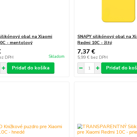
ilikónový obal na Xiaomi
SNAPY silikónový obal na X
0C - mentolový
Redmi 10C - žltý
€
7,37 €
Skladom
ez DPH
5,99 €
bez DPH
Pridať do košíka
Pridať do koš