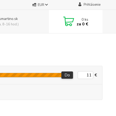
Prihlásenie
EUR
smartino.sk
0
ks
za
0 €
a, 8-16 hod.)
Do
€