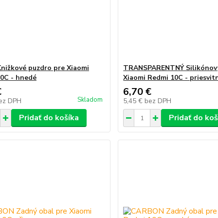
nižkové puzdro pre Xiaomi
TRANSPARENTNÝ Silikónový
0C - hnedé
Xiaomi Redmi 10C - priesvit
€
6,70 €
Skladom
ez DPH
5,45 €
bez DPH
Pridať do košíka
Pridať do koš