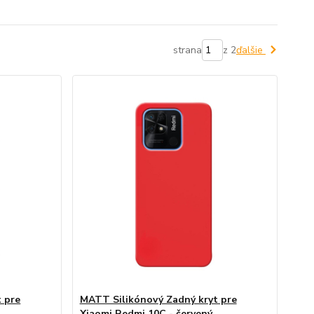
strana
z 2
ďalšie
 pre
MATT Silikónový Zadný kryt pre
Xiaomi Redmi 10C - červený