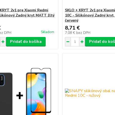
KRYT 2v1 pre Xiaomi Redmi
SKLO + KRYT 2v1 pre Xiaom
ilikónový Zadný kryt MATT žltý
10C - Silikónový Zadný kry
červený
€
8,71 €
Skladom
ez DPH
7,08 €
bez DPH
Pridať do košíka
Pridať do koš