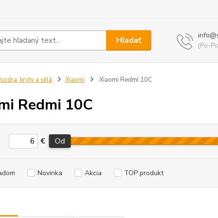
info@
Hľadať
(Po-Pi
uzdra, kryty a sklá
Xiaomi
Xiaomi Redmi 10C
mi Redmi 10C
€
Od
adom
Novinka
Akcia
TOP produkt