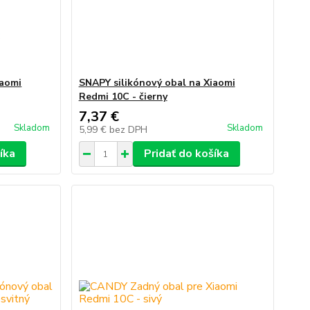
iaomi
SNAPY silikónový obal na Xiaomi
Redmi 10C - čierny
7,37 €
Skladom
Skladom
5,99 €
bez DPH
íka
Pridať do košíka