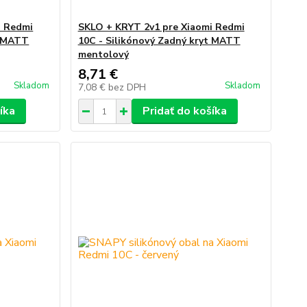
i Redmi
SKLO + KRYT 2v1 pre Xiaomi Redmi
t MATT
10C - Silikónový Zadný kryt MATT
mentolový
8,71 €
Skladom
Skladom
7,08 €
bez DPH
íka
Pridať do košíka