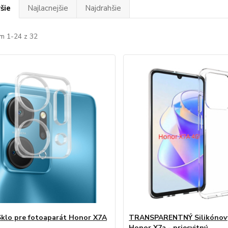
šie
Najlacnejšie
Najdrahšie
m 1-24 z 32
klo pre fotoaparát Honor X7A
TRANSPARENTNÝ Silikónový
Honor X7a - priesvitný