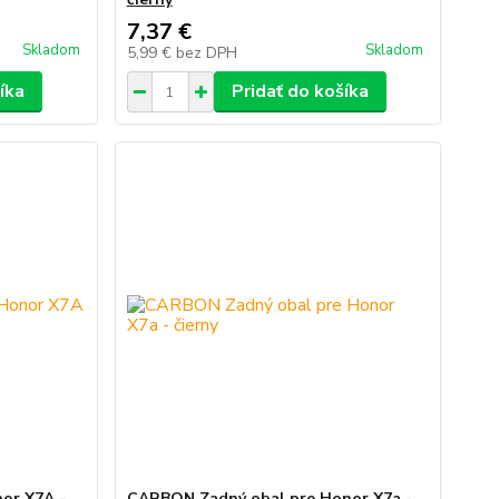
7,37 €
Skladom
Skladom
5,99 €
bez DPH
íka
Pridať do košíka
or X7A -
CARBON Zadný obal pre Honor X7a -