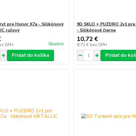
ryt pre Honor X7a - Silikónový
9D SKLO + PUZDRO 2v1 pre
IC ružový
- Silikónové čierne
€
10,72 €
Skladom
ez DPH
8,72 €
bez DPH
Pridať do košíka
Pridať do koš