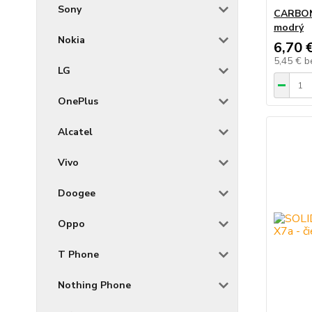
Sony
CARBON 
modrý
Nokia
6,70 
5,45 €
b
LG
OnePlus
Alcatel
Vivo
Doogee
Oppo
T Phone
Nothing Phone