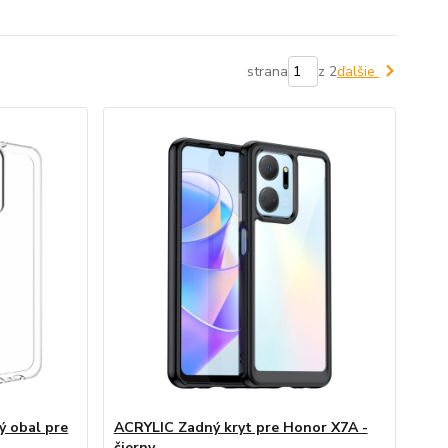
strana
z 2
ďalšie
 obal pre
ACRYLIC Zadný kryt pre Honor X7A -
čierny