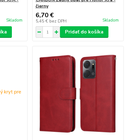
čierny
6,70 €
Skladom
Skladom
5,45 €
bez DPH
íka
Pridať do košíka