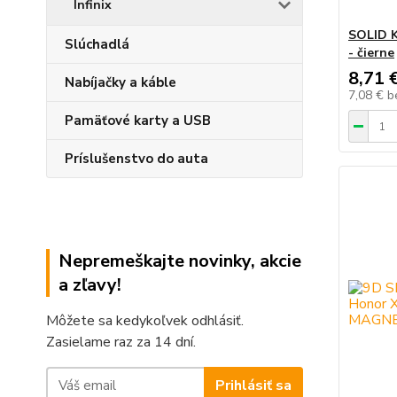
Infinix
SOLID K
Slúchadlá
- čierne
8,71 
Nabíjačky a káble
7,08 €
b
Pamäťové karty a USB
Príslušenstvo do auta
Nepremeškajte novinky, akcie
a zľavy!
Môžete sa kedykoľvek odhlásiť.
Zasielame raz za 14 dní.
Prihlásiť sa