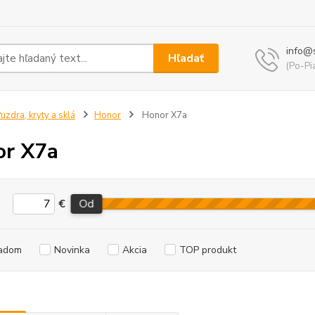
info@
Hľadať
(Po-Pi
uzdra, kryty a sklá
Honor
Honor X7a
or X7a
€
Od
adom
Novinka
Akcia
TOP produkt