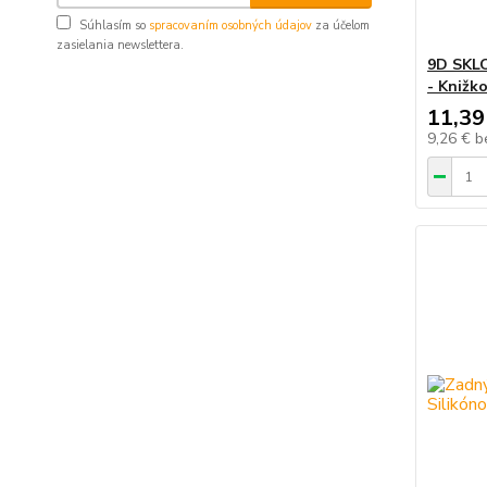
Súhlasím so
spracovaním osobných údajov
za účelom
zasielania newslettera.
9D SKL
- Knižk
11,39
9,26 €
b