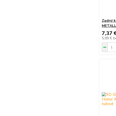
Zadný k
METALL
7,37 
5,99 €
b