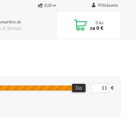
Prihlásenie
EUR
smartino.sk
0
ks
za
0 €
a, 8-16 hod.)
Do
€