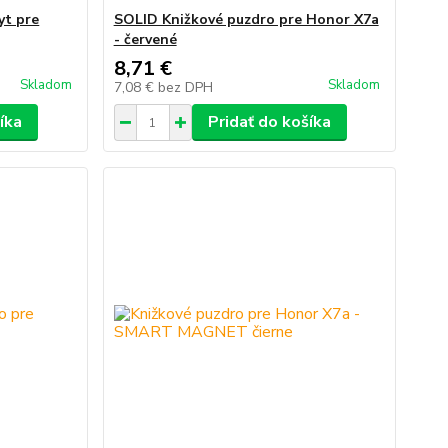
yt pre
SOLID Knižkové puzdro pre Honor X7a
- červené
8,71 €
Skladom
Skladom
7,08 €
bez DPH
íka
Pridať do košíka