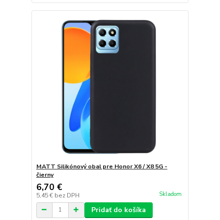
MATT Silikónový obal pre Honor X6 / X8 5G -
čierny
6,70 €
Skladom
5,45 €
bez DPH
Pridať do košíka