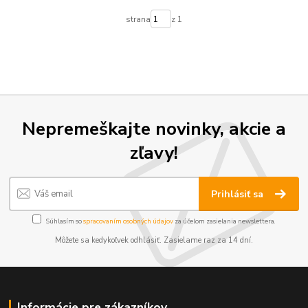
strana
z 1
Nepremeškajte novinky, akcie a
zľavy!
Prihlásiť sa
Súhlasím so
spracovaním osobných údajov
za účelom zasielania newslettera.
Môžete sa kedykoľvek odhlásiť. Zasielame raz za 14 dní.
Informácie pre zákazníkov