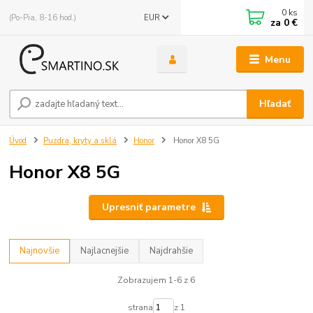
0
ks
(Po-Pia, 8-16 hod.)
EUR
za
0 €
Menu
Hľadať
Úvod
Puzdra, kryty a sklá
Honor
Honor X8 5G
Honor X8 5G
Upresniť parametre
Najnovšie
Najlacnejšie
Najdrahšie
Zobrazujem 1-6 z 6
strana
z 1