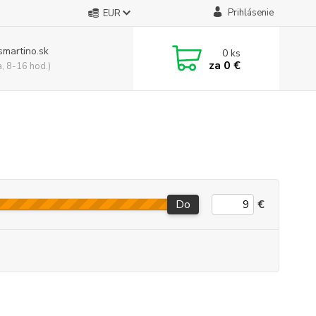
Prihlásenie
EUR
smartino.sk
0
ks
za
0 €
a, 8-16 hod.)
Do
€