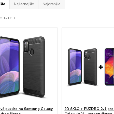
šie
Najlacnejšie
Najdrahšie
m 1-3 z 3
ové púzdro na Samsung Galaxy
9D SKLO + PÚZDRO 2v1 pre
arbon čierne
Galaxy M21 - carbon čierne