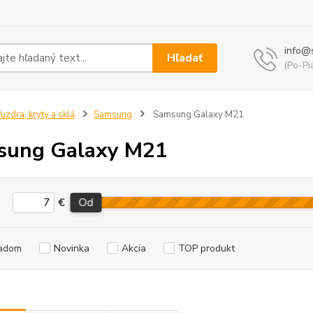
info@
Hľadať
(Po-Pi
uzdra, kryty a sklá
Samsung
Samsung Galaxy M21
sung Galaxy M21
€
Od
adom
Novinka
Akcia
TOP produkt