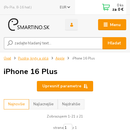
0
ks
(Po-Pia, 8-16 hod.)
EUR
za
0 €
Menu
Hľadať
Úvod
Puzdra, kryty a sklá
Apple
iPhone 16 Plus
iPhone 16 Plus
Upresniť parametre
Najnovšie
Najlacnejšie
Najdrahšie
Zobrazujem 1-21 z 21
strana
z 1