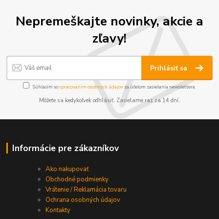
Nepremeškajte novinky, akcie a
zľavy!
Prihlásiť sa
Súhlasím so
spracovaním osobných údajov
za účelom zasielania newslettera.
Môžete sa kedykoľvek odhlásiť. Zasielame raz za 14 dní.
Informácie pre zákazníkov
Ako nakupovať
Obchodné podmienky
Vrátenie / Reklamácia tovaru
Ochrana osobných údajov
Kontakty