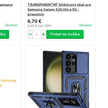
Samsung
TRANSPARENTNÝ Silikónový obal pre
Samsung Galaxy S24 Ultra 5G -
priesvitný
6,70 €
Skladom
Skladom
5,45 €
bez DPH
íka
Pridať do košíka