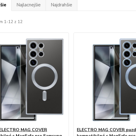
šie
Najlacnejšie
Najdrahšie
m 1-12 z 12
 ELECTRO MAG COVER
ELECTRO MAG COVER puzd
bilné s MagSafe pre Samsung
kompatibilné s MagSafe pr