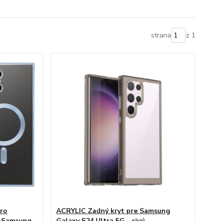
strana
z 1
ro
ACRYLIC Zadný kryt pre Samsung
e Samsung
Galaxy S24 Ultra 5G - sivý