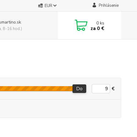
Prihlásenie
EUR
smartino.sk
0
ks
za
0 €
a, 8-16 hod.)
Do
€