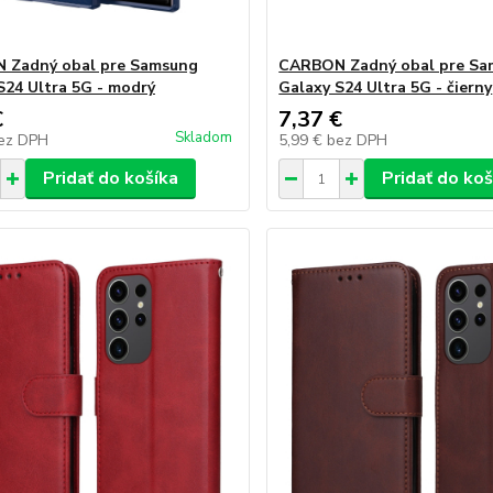
 Zadný obal pre Samsung
CARBON Zadný obal pre Sa
S24 Ultra 5G - modrý
Galaxy S24 Ultra 5G - čierny
€
7,37 €
Skladom
ez DPH
5,99 €
bez DPH
Pridať do košíka
Pridať do koš