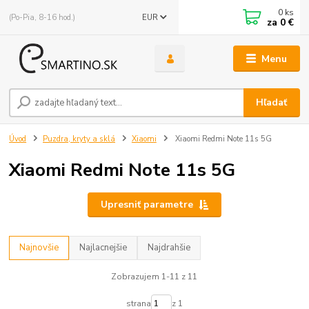
0
ks
(Po-Pia, 8-16 hod.)
EUR
za
0 €
Menu
Hľadať
Úvod
Puzdra, kryty a sklá
Xiaomi
Xiaomi Redmi Note 11s 5G
Xiaomi Redmi Note 11s 5G
Upresniť parametre
Najnovšie
Najlacnejšie
Najdrahšie
Zobrazujem 1-11 z 11
strana
z 1