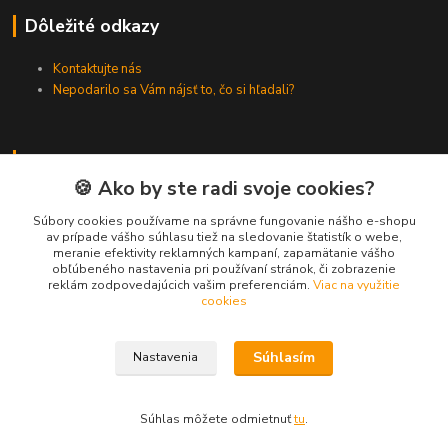
Dôležité odkazy
Kontaktujte nás
Nepodarilo sa Vám nájsť to, čo si hľadali?
Kontakty
🍪 Ako by ste radi svoje cookies?
Zákaznícka podpora SMARTINO.sk
Súbory cookies používame na správne fungovanie nášho e-shopu
(Po-Pia, 8-16 hod.)
av prípade vášho súhlasu tiež na sledovanie štatistík o webe,
meranie efektivity reklamných kampaní, zapamätanie vášho
obľúbeného nastavenia pri používaní stránok, či zobrazenie
reklám zodpovedajúcich vašim preferenciám.
Viac na využitie
info@smartino.sk
cookies
Súhlasím
Nastavenia
Súhlas môžete odmietnuť
tu
.
Vytvorené na
Eshop-rychlo.sk