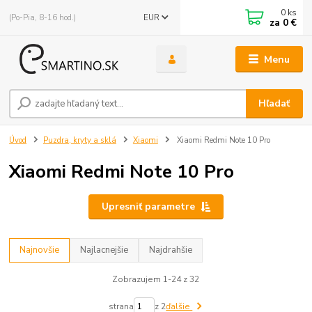
0
ks
(Po-Pia, 8-16 hod.)
EUR
za
0 €
Menu
Hľadať
Úvod
Puzdra, kryty a sklá
Xiaomi
Xiaomi Redmi Note 10 Pro
Xiaomi Redmi Note 10 Pro
Upresniť parametre
Najnovšie
Najlacnejšie
Najdrahšie
Zobrazujem 1-24 z 32
strana
z 2
ďalšie