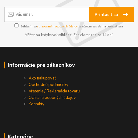
Prihlásiť sa
Súhlasím so
spracovaním osobných údajov
za účelom zasielania newslettera.
Môžete sa kedykoľvek odhlásiť. Zasielame raz za 14 dní.
Informácie pre zákazníkov
Ako nakupovať
Obchodné podmienky
Vrátenie / Reklamácia tovaru
Ochrana osobných údajov
Kontakty
Kategórie