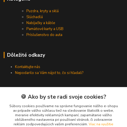
Puzdra, kryty a sklá
Slúchadlá
Nabíjačky a káble
Pamäťové karty a USB
Príslušenstvo do auta
Dôležité odkazy
Kontaktujte nás
Nepodarilo sa Vám nájsť to, čo si hľadali?
Kontakty
🍪 Ako by ste radi svoje cookies?
Súbory cookies používame na správne fungovanie nášho e-shopu
Zákaznícka podpora SMARTINO.sk
av prípade vášho súhlasu tiež na sledovanie štatistík o webe,
(Po-Pia, 8-16 hod.)
meranie efektivity reklamných kampaní, zapamätanie vášho
obľúbeného nastavenia pri používaní stránok, či zobrazenie
reklám zodpovedajúcich vašim preferenciám.
Viac na využitie
info@smartino.sk