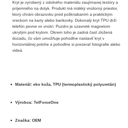
Kryt je vyrobený z odolného materiálu zaujímavej textúry a
príjemného na dotyk. Produkt má mäkký vnútorný priestor,
ktorý chráni obrazovku pred poškriabaním a praktickým
vreckom na karty alebo bankovky.
Dokonalý kryt TPU drží
telefón pevne vo vnútri. Puzdro je uzavreté magnetom
ukrytým pod krytom. Okrem toho je zadná časť zložená
dozadu, čo vám umožňuje pohodlne nastaviť kryt v
horizontálnej polohe a pohodlne si prezerať fotografie alebo
videá.
Materiál: eko koža, TPU (termoplastický polyuretán)
Výrobca: TelForceOne
Značka: OEM