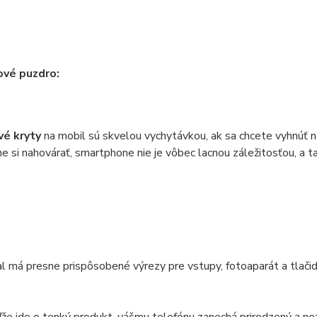
ové puzdro:
vé kryty
na mobil sú skvelou vychytávkou, ak sa chcete vyhnúť
si nahovárať, smartphone nie je vôbec lacnou záležitosťou, a tak
l má presne prispôsobené výrezy pre vstupy, fotoaparát a tlačidl