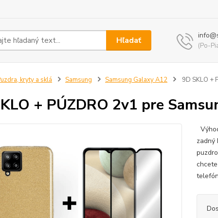
info@
Hľadať
(Po-Pi
uzdra, kryty a sklá
Samsung
Samsung Galaxy A12
9D SKLO + P
KLO + PÚZDRO 2v1 pre Samsung
Výhodn
zadný 
puzdro
chcete
telefó
Dos