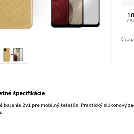
10
8,54
Číslo p
tné špecifikácie
balenie 2v1 pre mobilný telefón. Praktický silikonový zad
.