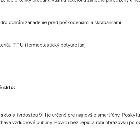
že ide o tenký produkt, vášmu telefónu zanechá prirodzený a n
dro ochráni zariadenie pred poškodeniami a škrabancami.
eriál: TPU (termoplastický polyuretán)
 sklo:
 sklo
s tvrdosťou 9H je určené pre najnovšie smartfóny. Poskytu
háva vzduchové bubliny. Povrch bez lepidla robí obrazovku po od