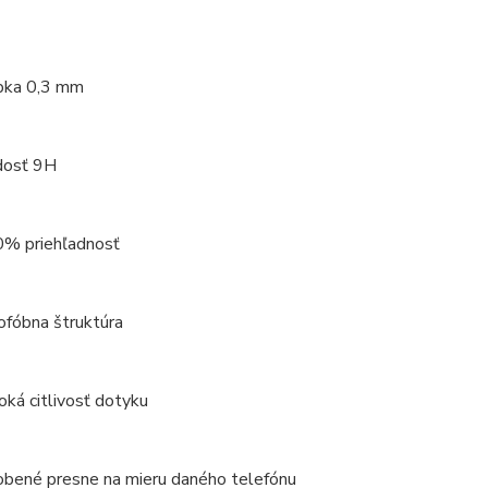
bka 0,3 mm
dosť 9H
% priehľadnosť
ofóbna štruktúra
oká citlivosť dotyku
obené presne na mieru daného telefónu