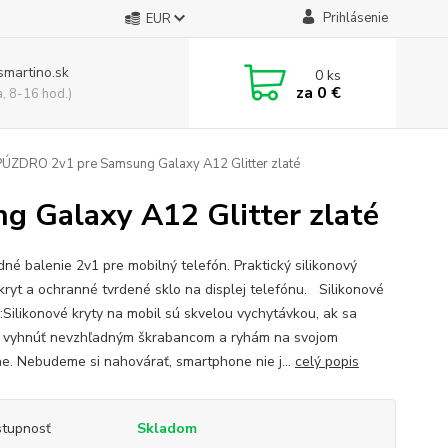
Prihlásenie
EUR
smartino.sk
0
ks
za
0 €
a, 8-16 hod.)
ÚZDRO 2v1 pre Samsung Galaxy A12 Glitter zlaté
 Galaxy A12 Glitter zlaté
é balenie 2v1 pre mobilný telefón. Praktický silikonový
kryt a ochranné tvrdené sklo na displej telefónu. Silikonové
:Silikonové kryty na mobil sú skvelou vychytávkou, ak sa
 vyhnúť nevzhľadným škrabancom a ryhám na svojom
ne. Nebudeme si nahovárať, smartphone nie j...
celý popis
tupnosť
Skladom