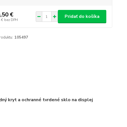
,50 €
Pridať do košíka
 €
bez DPH
roduktu:
105497
ný kryt a ochranné tvrdené sklo na displej