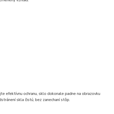
ezmenený vzhľad.
jte efektívnu ochranu, sklo dokonale padne na obrazovku
stránení skla čistú, bez zanechaní stôp.