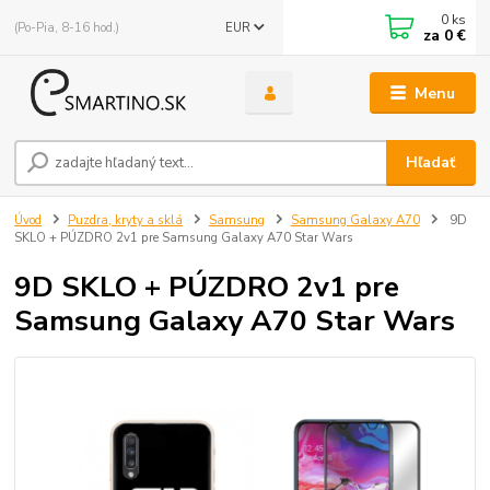
0
ks
(Po-Pia, 8-16 hod.)
EUR
za
0 €
Menu
Hľadať
Úvod
Puzdra, kryty a sklá
Samsung
Samsung Galaxy A70
9D
SKLO + PÚZDRO 2v1 pre Samsung Galaxy A70 Star Wars
9D SKLO + PÚZDRO 2v1 pre
Samsung Galaxy A70 Star Wars