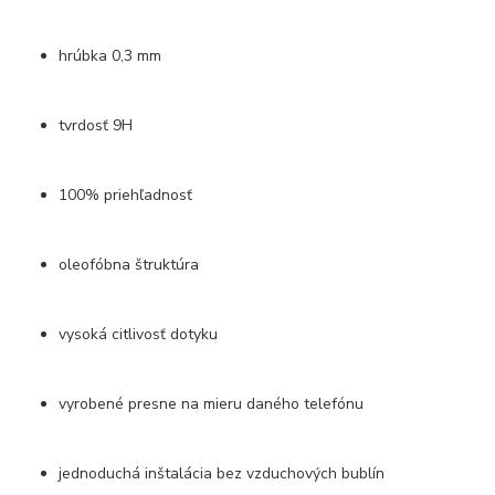
hrúbka 0,3 mm
tvrdosť 9H
100% priehľadnosť
oleofóbna štruktúra
vysoká citlivosť dotyku
vyrobené presne na mieru daného telefónu
jednoduchá inštalácia bez vzduchových bublín