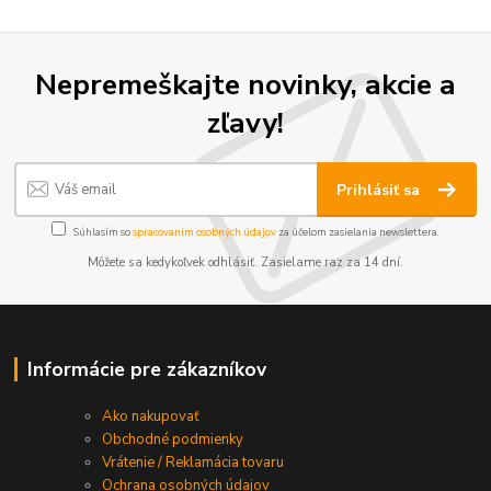
Nepremeškajte novinky, akcie a
zľavy!
Prihlásiť sa
Súhlasím so
spracovaním osobných údajov
za účelom zasielania newslettera.
Môžete sa kedykoľvek odhlásiť. Zasielame raz za 14 dní.
Informácie pre zákazníkov
Ako nakupovať
Obchodné podmienky
Vrátenie / Reklamácia tovaru
Ochrana osobných údajov