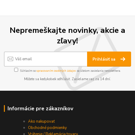
Nepremeškajte novinky, akcie a
zľavy!
Prihlásiť sa
Súhlasím so
spracovaním osobných údajov
za účelom zasielania newslettera.
Môžete sa kedykoľvek odhlásiť. Zasielame raz za 14 dní.
Informácie pre zákazníkov
Ako nakupovať
Obchodné podmienky
Vrátenie / Reklamácia tovaru