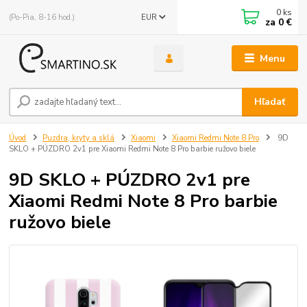
0
ks
(Po-Pia, 8-16 hod.)
EUR
za
0 €
Menu
Hľadať
Úvod
Puzdra, kryty a sklá
Xiaomi
Xiaomi Redmi Note 8 Pro
9D
SKLO + PÚZDRO 2v1 pre Xiaomi Redmi Note 8 Pro barbie ružovo biele
9D SKLO + PÚZDRO 2v1 pre
Xiaomi Redmi Note 8 Pro barbie
ružovo biele