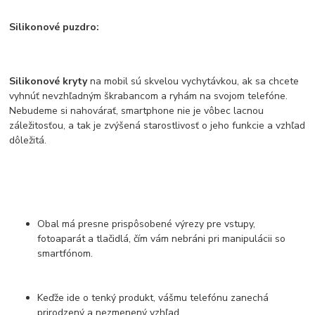
Silikonové puzdro:
Silikonové kryty
na mobil sú skvelou vychytávkou, ak sa chcete
vyhnúť nevzhľadným škrabancom a ryhám na svojom telefóne.
Nebudeme si nahovárať, smartphone nie je vôbec lacnou
záležitosťou, a tak je zvýšená starostlivosť o jeho funkcie a vzhľad
dôležitá.
Obal má presne prispôsobené výrezy pre vstupy,
fotoaparát a tlačidlá, čím vám nebráni pri manipulácii so
smartfónom.
Keďže ide o tenký produkt, vášmu telefónu zanechá
prirodzený a nezmenený vzhľad.