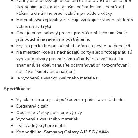
Zadný obal poskytuje dokonalú ochranu vášho mobilu pred
škrabaním, nečistotami a inými poškodeniami, napríklad
kľúčmi, a chráni ho pred rozbitím pri páde z výšky.
Materiál vysokej kvality zaručuje vynikajúce vlastnosti tohto
ochranného krytu.
Obal je prispôsobený presne pre Váš mobil, čo umožňuje
jednoduché nasadenie a odstránenie.
Kryt sa perfektne prispôsobí telefónu a pevne na ňom drží.
Na miestach, kde sa nachádzajú porty alebo fotoaparát, sú
vyrezané otvory presne rovnakého tvaru a veľkosti. To
znamená, že obal nemusíte odstraňovať pri fotografovaní,
nahrávaní videí alebo nabíjaní.
Je vyrobený z vysoko kvalitného materiálu.
Špecifikácia:
Vysoká ochrana pred poškodením, pádmi a znečistením
Elegantný dizajn
Obsahuje všetky potrebné výrezy
Vyrobený z kvalitného materiálu
Typ: zadný kryt pre mobil
Kompatibilita:
Samsung Galaxy A13 5G / A04s