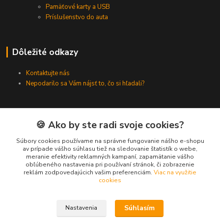
Pamäťové karty a USB
Príslušenstvo do auta
Dôležité odkazy
Kontaktujte nás
Nepodarilo sa Vám nájsť to, čo si hľadali?
Kontakty
🍪 Ako by ste radi svoje cookies?
Súbory cookies používame na správne fungovanie nášho e-shopu
Zákaznícka podpora SMARTINO.sk
av prípade vášho súhlasu tiež na sledovanie štatistík o webe,
(Po-Pia, 8-16 hod.)
meranie efektivity reklamných kampaní, zapamätanie vášho
obľúbeného nastavenia pri používaní stránok, či zobrazenie
reklám zodpovedajúcich vašim preferenciám.
Viac na využitie
info@smartino.sk
cookies
Súhlasím
Nastavenia