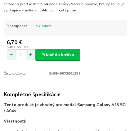
chráni ho pred rozbitím pri páde z výšky.Materiál vysokej kvality zaručuje
vynikajúce vlastnosti tohto och...
celý popis
Dostupnosť
Skladom
6,70 €
5,45 €
bez DPH
Pridať do košíka
Číslo produktu:
SN8949872001359
Kompletné špecifikácie
Tento produkt je vhodný pre model Samsung Galaxy A13 5G
/ A04s
Vlastnosti: