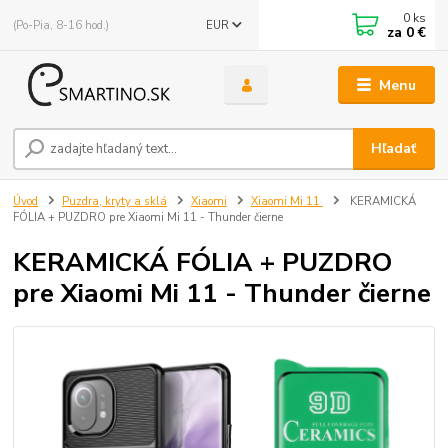
0
ks
(Po-Pia, 8-16 hod.)
EUR
za
0 €
Menu
Hľadať
Úvod
Puzdra, kryty a sklá
Xiaomi
Xiaomi Mi 11
KERAMICKÁ
FÓLIA + PUZDRO pre Xiaomi Mi 11 - Thunder čierne
KERAMICKÁ FÓLIA + PUZDRO
pre Xiaomi Mi 11 - Thunder čierne