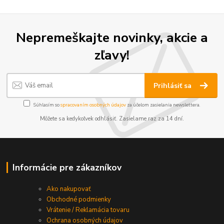
Nepremeškajte novinky, akcie a
zľavy!
Prihlásiť sa
Súhlasím so
spracovaním osobných údajov
za účelom zasielania newslettera.
Môžete sa kedykoľvek odhlásiť. Zasielame raz za 14 dní.
Informácie pre zákazníkov
Ako nakupovať
Obchodné podmienky
Vrátenie / Reklamácia tovaru
Ochrana osobných údajov