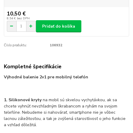
10,50 €
8,54 €
bez DPH
Pridať do košíka
Číslo produktu:
106932
Kompletné špecifikácie
Výhodné balenie 2v1 pre mobilný telefón
1. Silikonové kryty
na mobil sú skvelou vychytávkou, ak sa
chcete vyhnúť nevzhľadným škrabancom a ryhám na svojom
telefóne. Nebudeme si nahovárať, smartphone nie je vôbec
lacnou záležitosťou, a tak je zvýšená starostlivosť o jeho funkcie
a vzhľad dôležitá.