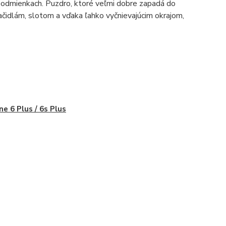
 podmienkach. Puzdro, ktoré veľmi dobre zapadá do
ačidlám, slotom a vďaka ľahko vyčnievajúcim okrajom,
ne 6 Plus / 6s Plus