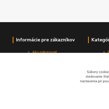
Informácie pre zákazníkov
Kategór
Ako nakupovať
Obchodné podmienky
Vrátenie / Reklamácia tovaru
Ochrana osobných údajov
Súbory cookie
Kontakty
sledovanie šta
nastavenia pri pou