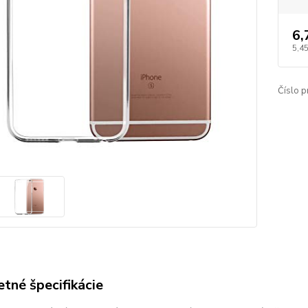
6,
5,45
Číslo p
tné špecifikácie