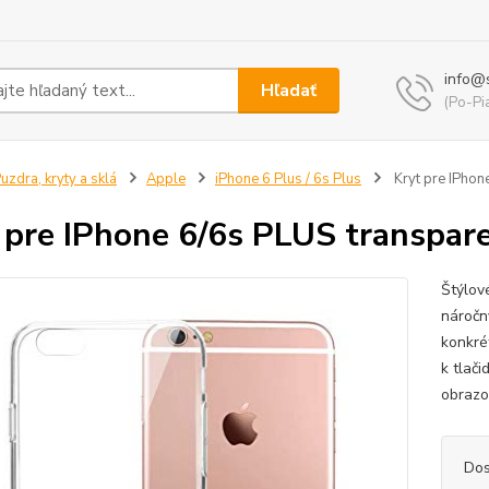
info@
Hľadať
(Po-Pi
uzdra, kryty a sklá
Apple
iPhone 6 Plus / 6s Plus
Kryt pre IPhon
 pre IPhone 6/6s PLUS transpar
Štýlov
náročn
konkré
k tlač
obrazo
Dos