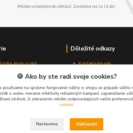
Môžete sa kedykoľvek odhlásiť. Zasielame raz za 14 dní.
ie
Dôležité odkazy
Puzdra, kryty a sklá
Kontaktujte nás
Slúchadlá
Nepodarilo sa Vám nájsť to,
🍪 Ako by ste radi svoje cookies?
Nabíjačky a káble
hľadali?
Pamäťové karty a USB
s používame na správne fungovanie nášho e-shopu av prípade vášho s
Príslušenstvo do auta
tistík o webe, meranie efektivity reklamných kampaní, zapamätanie v
žívaní stránok, či zobrazenie reklám zodpovedajúcich vašim preferenc
cookies
Súhlasím
Nastavenia