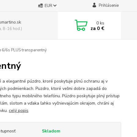
Prihlásenie
EUR
smartino.sk
0
ks
za
0 €
a, 8-16 hod.)
e 6/6s PLUS transparentný
entný
é a elegantné púzdro, kroré poskytuje plnú ochranu aj v
ých podmienkach. Puzdro, ktoré veľmi dobre zapadá do
tneho typu mobilného telefónu. Púzdro poskytuje plný prístup
idlám, slotom a vďaka ľahko vyčnievajúcim okrajom, chráni aj
vku.
celý popis
tupnosť
Skladom