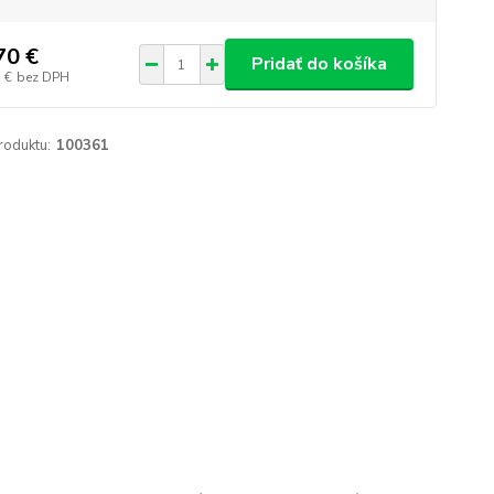
70 €
Pridať do košíka
 €
bez DPH
roduktu:
100361