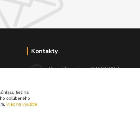
Kontakty
Zákaznícka podpora SMARTINO.sk
 čo si
(Po-Pia, 8-16 hod.)
info@smartino.sk
úhlasu tiež na
ášho obľúbeného
iám.
Viac na využitie