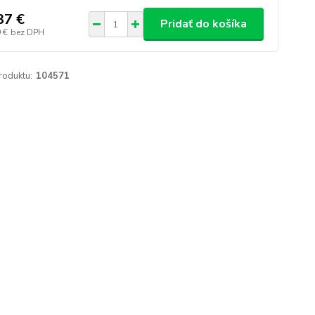
37 €
Pridať do košíka
 €
bez DPH
roduktu:
104571