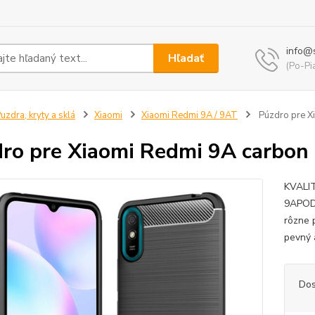
info@
Hľadať
(Po-Pi
uzdra, kryty a sklá
Xiaomi
Xiaomi Redmi 9A / 9AT
Púzdro pre Xi
ro pre Xiaomi Redmi 9A carbon 
KVALI
9APODR
rôzne p
pevný 
Dos