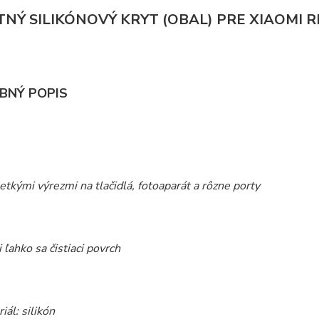
TNÝ SILIKÓNOVÝ KRYT (OBAL) PRE XIAOMI R
BNÝ POPIS
šetkými výrezmi na tlačidlá, fotoaparát a rôzne porty
 ľahko sa čistiaci povrch
iál: silikón