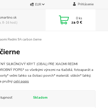
Prihlásenie
EUR
smartino.sk
0
ks
za
0 €
a, 8-16 hod.)
aomi Redmi 9A carbon čierne
čierne
TNÝ SILIKÓNOVÝ KRYT (OBAL) PRE XIAOMI REDMI
OBNÝ POPIS* so všetkými výrezmi na tlačidlá, fotoaparát a
orty* veľmi ľahko sa čistiaci povrch* materiál: silikón* ľahký,
a pružný
celý popis
tupnosť
Skladom