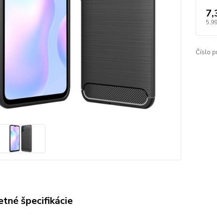
7,
5,99
Číslo p
tné špecifikácie