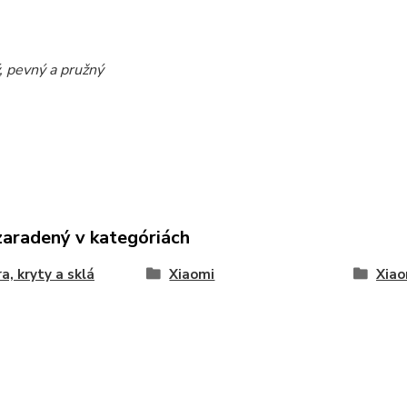
ý, pevný a pružný
zaradený v kategóriách
a, kryty a sklá
Xiaomi
Xiao