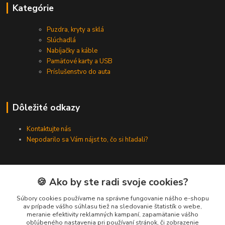
Kategórie
Puzdra, kryty a sklá
Slúchadlá
Nabíjačky a káble
Pamäťové karty a USB
Príslušenstvo do auta
Dôležité odkazy
Kontaktujte nás
Nepodarilo sa Vám nájsť to, čo si hľadali?
Kontakty
🍪 Ako by ste radi svoje cookies?
Súbory cookies používame na správne fungovanie nášho e-shopu
Zákaznícka podpora SMARTINO.sk
av prípade vášho súhlasu tiež na sledovanie štatistík o webe,
(Po-Pia, 8-16 hod.)
meranie efektivity reklamných kampaní, zapamätanie vášho
obľúbeného nastavenia pri používaní stránok, či zobrazenie