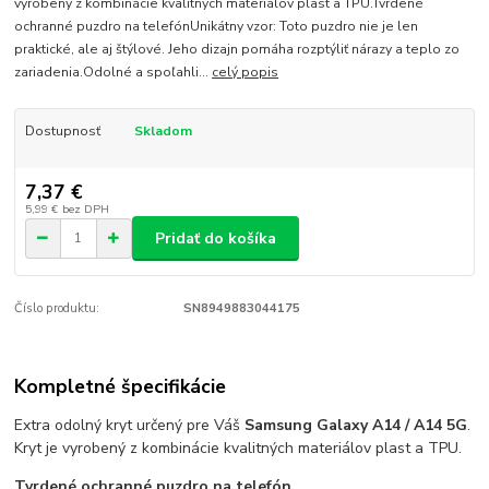
vyrobený z kombinácie kvalitných materiálov plast a TPU.Tvrdené
ochranné puzdro na telefónUnikátny vzor: Toto puzdro nie je len
praktické, ale aj štýlové. Jeho dizajn pomáha rozptýliť nárazy a teplo zo
zariadenia.Odolné a spoľahli...
celý popis
Dostupnosť
Skladom
7,37 €
5,99 €
bez DPH
Pridať do košíka
Číslo produktu:
SN8949883044175
Kompletné špecifikácie
Extra odolný kryt určený pre Váš
Samsung Galaxy A14 / A14 5G
.
Kryt je vyrobený z kombinácie kvalitných materiálov plast a TPU.
Tvrdené ochranné puzdro na telefón