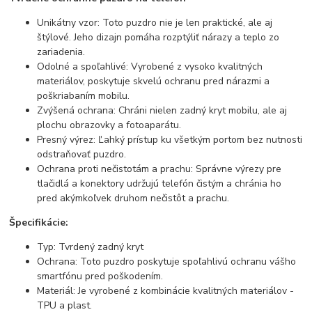
Unikátny vzor: Toto puzdro nie je len praktické, ale aj
štýlové. Jeho dizajn pomáha rozptýliť nárazy a teplo zo
zariadenia.
Odolné a spoľahlivé: Vyrobené z vysoko kvalitných
materiálov, poskytuje skvelú ochranu pred nárazmi a
poškriabaním mobilu.
Zvýšená ochrana: Chráni nielen zadný kryt mobilu, ale aj
plochu obrazovky a fotoaparátu.
Presný výrez: Ľahký prístup ku všetkým portom bez nutnosti
odstraňovať puzdro.
Ochrana proti nečistotám a prachu: Správne výrezy pre
tlačidlá a konektory udržujú telefón čistým a chránia ho
pred akýmkoľvek druhom nečistôt a prachu.
Špecifikácie:
Typ: Tvrdený zadný kryt
Ochrana: Toto puzdro poskytuje spoľahlivú ochranu vášho
smartfónu pred poškodením.
Materiál: Je vyrobené z kombinácie kvalitných materiálov -
TPU a plast.