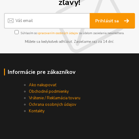
zľavy!
Prihlásiť sa
Súhlasím so
spracovaním osobných údajov
za účelom zasielania newslettera.
Môžete sa kedykoľvek odhlásiť. Zasielame raz za 14 dní.
Informácie pre zákazníkov
Ako nakupovať
Obchodné podmienky
Vrátenie / Reklamácia tovaru
Ochrana osobných údajov
Kontakty