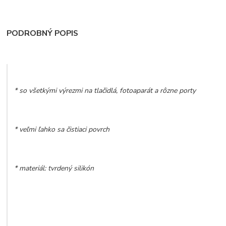
PODROBNÝ POPIS
* so všetkými výrezmi na tlačidlá, fotoaparát a rôzne porty
* veľmi ľahko sa čistiaci povrch
* materiál: tvrdený silikón