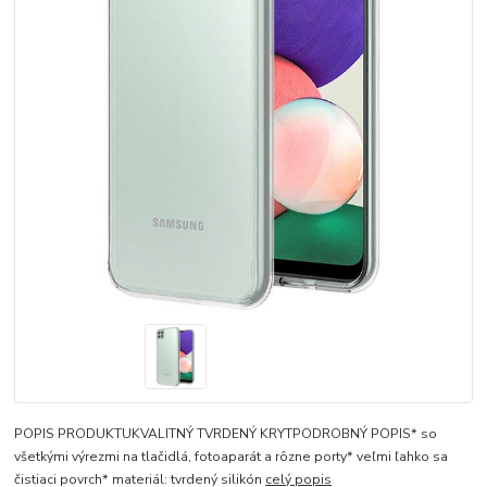
POPIS PRODUKTUKVALITNÝ TVRDENÝ KRYTPODROBNÝ POPIS* so
všetkými výrezmi na tlačidlá, fotoaparát a rôzne porty* veľmi ľahko sa
čistiaci povrch* materiál: tvrdený silikón
celý popis