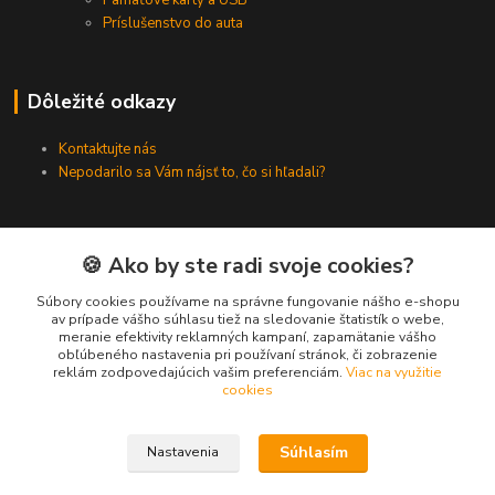
Pamäťové karty a USB
Príslušenstvo do auta
Dôležité odkazy
Kontaktujte nás
Nepodarilo sa Vám nájsť to, čo si hľadali?
Kontakty
🍪 Ako by ste radi svoje cookies?
Súbory cookies používame na správne fungovanie nášho e-shopu
Zákaznícka podpora SMARTINO.sk
av prípade vášho súhlasu tiež na sledovanie štatistík o webe,
(Po-Pia, 8-16 hod.)
meranie efektivity reklamných kampaní, zapamätanie vášho
obľúbeného nastavenia pri používaní stránok, či zobrazenie
reklám zodpovedajúcich vašim preferenciám.
Viac na využitie
info@smartino.sk
cookies
Súhlasím
Nastavenia