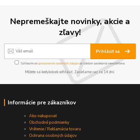
Nepremeškajte novinky, akcie a
zľavy!
Prihlásiť sa
Súhlasím so
spracovaním osobných údajov
za účelom zasielania newslettera.
Môžete sa kedykoľvek odhlásiť. Zasielame raz za 14 dní.
Informácie pre zákazníkov
Ako nakupovať
Obchodné podmienky
Vrátenie / Reklamácia tovaru
Ochrana osobných údajov