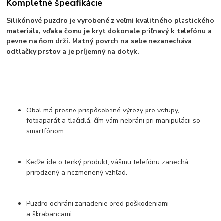
Kompletné špecifikácie
Silikónové puzdro je vyrobené z veľmi kvalitného plastického
materiálu, vďaka čomu je kryt dokonale priľnavý k telefónu a
pevne na ňom drží. Matný povrch na sebe nezanecháva
odtlačky prstov a je príjemný na dotyk.
Obal má presne prispôsobené výrezy pre vstupy,
fotoaparát a tlačidlá, čím vám nebráni pri manipulácii so
smartfónom.
Keďže ide o tenký produkt, vášmu telefónu zanechá
prirodzený a nezmenený vzhľad.
Puzdro ochráni zariadenie pred poškodeniami
a škrabancami.