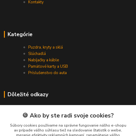
Kontakty
Kategórie
Puzdra, kryty a sklá
Slúchadlá
Nabíjačky a káble
Pamäťové karty a USB
Príslušenstvo do auta
Dôležité odkazy
Kontaktujte nás
Nepodarilo sa Vám nájsť to, čo si hľadali?
🍪 Ako by ste radi svoje cookies?
Súbory cookies používame na správne fungovanie nášho e-shopu
av prípade vášho súhlasu tiež na sledovanie štatistík o webe,
Kontakty
meranie efektivity reklamných kampaní, zapamätanie vášho