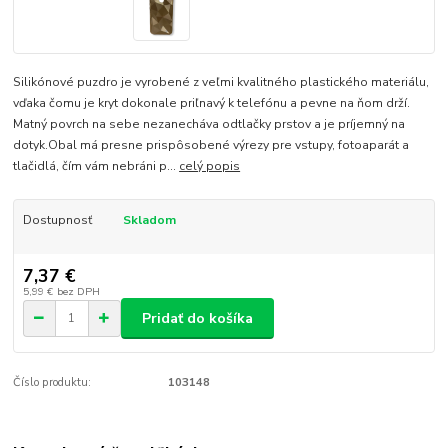
Silikónové puzdro je vyrobené z veľmi kvalitného plastického materiálu,
vďaka čomu je kryt dokonale priľnavý k telefónu a pevne na ňom drží.
Matný povrch na sebe nezanecháva odtlačky prstov a je príjemný na
dotyk.Obal má presne prispôsobené výrezy pre vstupy, fotoaparát a
tlačidlá, čím vám nebráni p...
celý popis
Dostupnosť
Skladom
7,37 €
5,99 €
bez DPH
Pridať do košíka
Číslo produktu:
103148