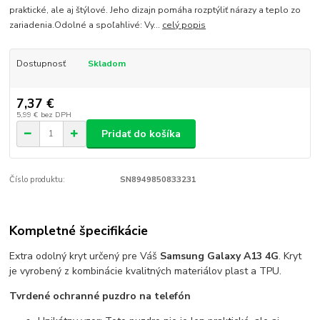
praktické, ale aj štýlové. Jeho dizajn pomáha rozptýliť nárazy a teplo zo
zariadenia.Odolné a spoľahlivé: Vy...
celý popis
Dostupnosť
Skladom
7,37 €
5,99 €
bez DPH
Pridať do košíka
Číslo produktu:
SN8949850833231
Kompletné špecifikácie
Extra odolný kryt určený pre Váš
Samsung Galaxy A13 4G
. Kryt
je vyrobený z kombinácie kvalitných materiálov plast a TPU.
Tvrdené ochranné puzdro na telefón