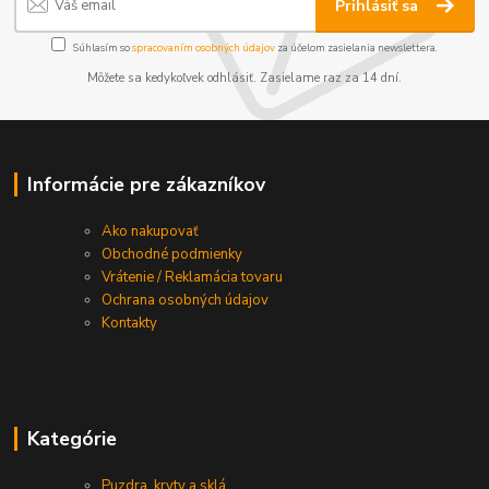
Prihlásiť sa
Súhlasím so
spracovaním osobných údajov
za účelom zasielania newslettera.
Môžete sa kedykoľvek odhlásiť. Zasielame raz za 14 dní.
Informácie pre zákazníkov
Ako nakupovať
Obchodné podmienky
Vrátenie / Reklamácia tovaru
Ochrana osobných údajov
Kontakty
Kategórie
Puzdra, kryty a sklá