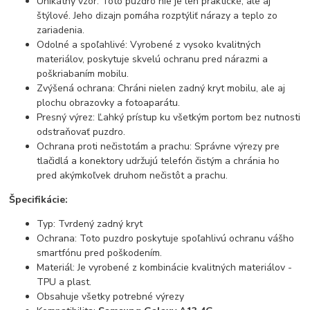
Unikátny vzor: Toto puzdro nie je len praktické, ale aj
štýlové. Jeho dizajn pomáha rozptýliť nárazy a teplo zo
zariadenia.
Odolné a spoľahlivé: Vyrobené z vysoko kvalitných
materiálov, poskytuje skvelú ochranu pred nárazmi a
poškriabaním mobilu.
Zvýšená ochrana: Chráni nielen zadný kryt mobilu, ale aj
plochu obrazovky a fotoaparátu.
Presný výrez: Ľahký prístup ku všetkým portom bez nutnosti
odstraňovať puzdro.
Ochrana proti nečistotám a prachu: Správne výrezy pre
tlačidlá a konektory udržujú telefón čistým a chránia ho
pred akýmkoľvek druhom nečistôt a prachu.
Špecifikácie:
Typ: Tvrdený zadný kryt
Ochrana: Toto puzdro poskytuje spoľahlivú ochranu vášho
smartfónu pred poškodením.
Materiál: Je vyrobené z kombinácie kvalitných materiálov -
TPU a plast.
Obsahuje všetky potrebné výrezy