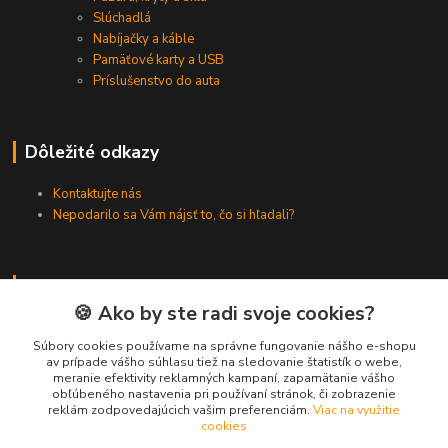
Slúchadlá
Nabíjačky a káble
Pamäťové karty a USB
Príslušenstvo do auta
Dôležité odkazy
Kontaktujte nás
Nepodarilo sa Vám nájsť to, čo si hľadali?
Kontakty
🍪 Ako by ste radi svoje cookies?
Zákaznícka podpora SMARTINO.sk
Súbory cookies používame na správne fungovanie nášho e-shopu
av prípade vášho súhlasu tiež na sledovanie štatistík o webe,
(Po-Pia, 8-16 hod.)
meranie efektivity reklamných kampaní, zapamätanie vášho
obľúbeného nastavenia pri používaní stránok, či zobrazenie
reklám zodpovedajúcich vašim preferenciám.
Viac na využitie
info@smartino.sk
cookies