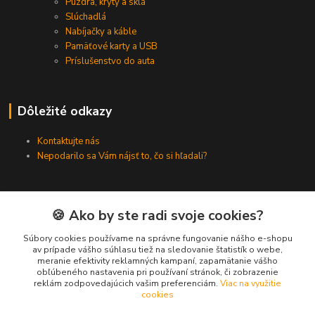
Puzdra, kryty a sklá
Slúchadlá
Nabíjačky a káble
Pamäťové karty a USB
Príslušenstvo do auta
Dôležité odkazy
Kontaktujte nás
Nepodarilo sa Vám nájsť to, čo si hľadali?
Kontakty
🍪 Ako by ste radi svoje cookies?
Súbory cookies používame na správne fungovanie nášho e-shopu
Zákaznícka podpora SMARTINO.sk
av prípade vášho súhlasu tiež na sledovanie štatistík o webe,
(Po-Pia, 8-16 hod.)
meranie efektivity reklamných kampaní, zapamätanie vášho
obľúbeného nastavenia pri používaní stránok, či zobrazenie
reklám zodpovedajúcich vašim preferenciám.
Viac na využitie
info@smartino.sk
cookies