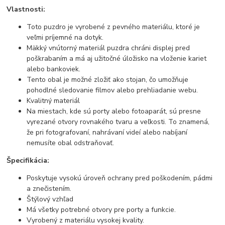
Vlastnosti:
Toto puzdro je vyrobené z pevného materiálu, ktoré je
veľmi príjemné na dotyk.
Mäkký vnútorný materiál puzdra chráni displej pred
poškrabaním a má aj užitočné úložisko na vloženie kariet
alebo bankoviek.
Tento obal je možné zložiť ako stojan, čo umožňuje
pohodlné sledovanie filmov alebo prehliadanie webu.
Kvalitný materiál
Na miestach, kde sú porty alebo fotoaparát, sú presne
vyrezané otvory rovnakého tvaru a veľkosti. To znamená,
že pri fotografovaní, nahrávaní videí alebo nabíjaní
nemusíte obal odstraňovať.
Špecifikácia:
Poskytuje vysokú úroveň ochrany pred poškodením, pádmi
a znečistením.
Štýlový vzhľad
Má všetky potrebné otvory pre porty a funkcie.
Vyrobený z materiálu vysokej kvality.