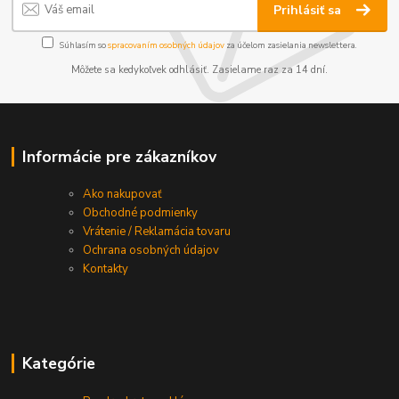
Prihlásiť sa
Súhlasím so
spracovaním osobných údajov
za účelom zasielania newslettera.
Môžete sa kedykoľvek odhlásiť. Zasielame raz za 14 dní.
Informácie pre zákazníkov
Ako nakupovať
Obchodné podmienky
Vrátenie / Reklamácia tovaru
Ochrana osobných údajov
Kontakty
Kategórie