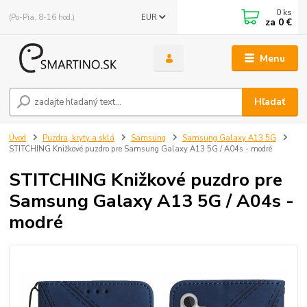
0
ks
(Po-Pia, 8-16 hod.)
EUR
za
0 €
Menu
Hľadať
Úvod
Puzdra, kryty a sklá
Samsung
Samsung Galaxy A13 5G
STITCHING Knižkové puzdro pre Samsung Galaxy A13 5G / A04s - modré
STITCHING Knižkové puzdro pre
Samsung Galaxy A13 5G / A04s -
modré