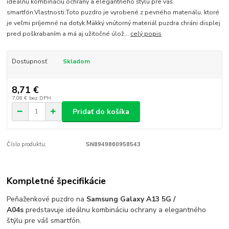
ideálnu kombináciu ochrany a elegantného štýlu pre váš
smartfón.Vlastnosti:Toto puzdro je vyrobené z pevného materiálu, ktoré
je veľmi príjemné na dotyk.Mäkký vnútorný materiál puzdra chráni displej
pred poškrabaním a má aj užitočné úlož...
celý popis
Dostupnosť
Skladom
8,71 €
7,08 €
bez DPH
Pridať do košíka
Číslo produktu:
SN8949860958543
Kompletné špecifikácie
Peňaženkové puzdro na
Samsung Galaxy A13 5G /
A04s
predstavuje ideálnu kombináciu ochrany a elegantného
štýlu pre váš smartfón.