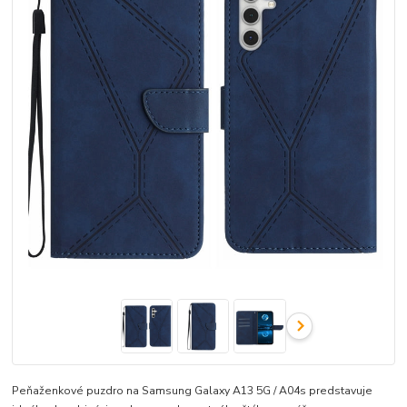
Peňaženkové puzdro na Samsung Galaxy A13 5G / A04s predstavuje