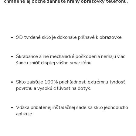
chránené aj bočné zahnuté hrany obrazovky telefónu.
9D tvrdené sklo je dokonale priľnavé k obrazovke.
Škrabance a iné mechanické poškodenia nemajú viac
šancu zničiť displej vášho smartfónu.
Sklo zaisťuje 100% priehľadnosť, extrémnu tvrdosť
povrchu a vysokú citlivosť na dotyk.
Vďaka pribalenej inštalačnej sade sa sklo jednoducho
aplikuje.