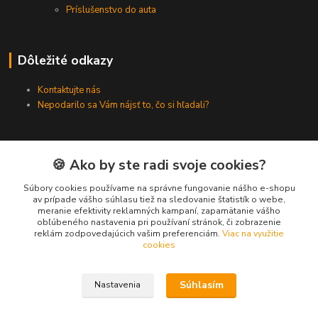
Príslušenstvo do auta
Dôležité odkazy
Kontaktujte nás
Nepodarilo sa Vám nájsť to, čo si hľadali?
Kontakty
🍪 Ako by ste radi svoje cookies?
Súbory cookies používame na správne fungovanie nášho e-shopu
Zákaznícka podpora SMARTINO.sk
av prípade vášho súhlasu tiež na sledovanie štatistík o webe,
(Po-Pia, 8-16 hod.)
meranie efektivity reklamných kampaní, zapamätanie vášho
obľúbeného nastavenia pri používaní stránok, či zobrazenie
reklám zodpovedajúcich vašim preferenciám.
Viac na využitie
info@smartino.sk
cookies
Súhlasím
Nastavenia