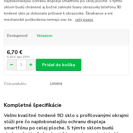
najdokonalejšiu ochranu displeja smartfónu po celej ploche. S týmto
sklom budú chránené aj bočné zahnuté hrany obrazovky telefónu.9D
tvrdené sklo je dokonale priľnavé k obrazovke. Škrabance a iné
mechanické poškodenia nemajú viac ša...
celý popis
Dostupnosť
Skladom
6,70 €
5,45 €
bez DPH
Pridať do košíka
Číslo produktu:
105656
Kompletné špecifikácie
Veľmi kvalitné tvrdené
9D sklo
s profilovanými okrajmi
slúži pre čo najdokonalejšiu ochranu displeja
smartfónu po celej ploche. S týmto sklom budú