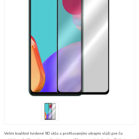
Veľmi kvalitné tvrdené 9D sklo s profilovanými okrajmi slúži pre čo