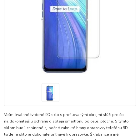
Veľmi kvalitné tvrdené 9D sklo s profilovanými okrajmi slúži pre čo
najdokonalejšiu ochranu displeja smartfónu po celej ploche. S týmto
sklom budú chránené aj bočné zahnuté hrany obrazovky telefónu.9D
tvrdené sklo je dokonale priľnavé k obrazovke. Škrabance a iné