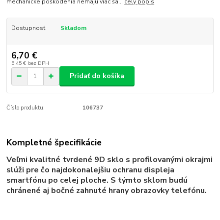
mechanické poškodenia nemajú viac ša...
celý popis
Dostupnosť
Skladom
6,70 €
5,45 €
bez DPH
Pridať do košíka
Číslo produktu:
106737
Kompletné špecifikácie
Veľmi kvalitné tvrdené 9
D sklo
s profilovanými okrajmi
slúži pre čo najdokonalejšiu ochranu displeja
smartfónu po celej ploche. S týmto sklom budú
chránené aj bočné zahnuté hrany obrazovky telefónu.