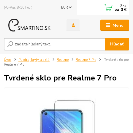
0
ks
(Po-Pia, 8-16 hod.)
EUR
za
0 €
Menu
Hľadať
Úvod
Puzdra, kryty a sklá
Realme
Realme 7 Pro
Tvrdené sklo pre
Realme 7 Pro
Tvrdené sklo pre Realme 7 Pro